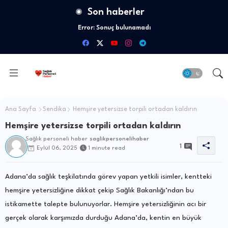
Son haberler
Error:
Sonuç bulunamadı
Ana Sayfa
Sendika
Hemşire yetersizse torpili ortadan kaldırın
Hemşire yetersizse torpili ortadan kaldırın
Sağlık personeli haber
saglikpersonelihaber
1
Eylül 06, 2025
1 minute read
Adana’da sağlık teşkilatında görev yapan yetkili isimler, kentteki
hemşire yetersizliğine dikkat çekip Sağlık Bakanlığı’ndan bu
istikamette talepte bulunuyorlar. Hemşire yetersizliğinin acı bir
gerçek olarak karşımızda durduğu Adana’da, kentin en büyük