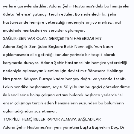
yerlere görevlendirdiler. Adana Şehir Hastanesi’ndeki bu hemşireler
âdeta ‘el ense’ yatmayı tercih ettiler. Bu nedenledir ki, şehir
hastanesinde hemşire yetersizliği nedeniyle anjiyo merkezi, acil
müdahale merkezleri ve servisler açılamıyor.
SAĞLIK-SEN VAR OLAN GERÇEKTEN HABERDAR MI?
Adana Sağlık-Sen Şube Başkanı Bekir Nennioğlu’nun basın
açıklamasında dile getirdiği konular yerinde bir tespit olarak
karşımızda duruyor. Adana Şehir Hastanesi’nin hemşire yetersizliği
nedeniyle açılamayan kısımları için devletimiz Rönesans Holdinge
kira parası ödüyor. Buraya kadar her şey doğru ve yerinde tespit.
Lakin sendika başkanımız, sayısı 50’yi bulan bu geçici görevlendirme
ile kendilerine kolay çalışma ortamı bularak başkaca yerlerde ‘el
ense’ çalışmayı tercih eden hemşirelerin yüzünden bu bölümlerin
açılamadığından söz etmiyor.
TORPİLLİ HEMŞİRELER RAPOR ALMAYA BAŞLADILAR
Adana Şehir Hastanesi’nin yeni yönetimi başta Başhekim Doç. Dr.