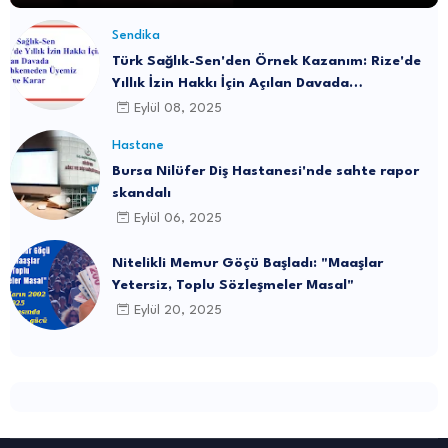
Sendika
Türk Sağlık-Sen'den Örnek Kazanım: Rize'de
Yıllık İzin Hakkı İçin Açılan Davada
Mahkemeden Üyemiz Lehine Karar
Eylül 08, 2025
Hastane
Bursa Nilüfer Diş Hastanesi'nde sahte rapor
skandalı
Eylül 06, 2025
Nitelikli Memur Göçü Başladı: "Maaşlar
Yetersiz, Toplu Sözleşmeler Masal"
Eylül 20, 2025