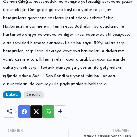
Osman Çiloğlu, hastanedeki bu hemşire yetersizliği sorununa çözüm
üretmek için tüm geçici görevle başkaca yerlerde çalışan
hemşirelerin görevlendirmelerini iptal ederek tekrar Şehir
Hastanesi’ne dönmelerini temin etti. Başhekim bu uygulama ile
hastanede anjiyo bölümünü ve diğer kirası ödenerek atıl vaziyette
olan servisleri hizmete sunacak. Lakin bu sayısı 50’yi bulan torpilli
hemşireler, torpillerini devreye koymaya başladılar. Aldıkları ret
yanıtı üzerine torpilli hemşireler rapor alarak bu rapor süresinde
daha yüksek torpili tedarik etmeye çalışıyorlar. Bu gelişmelerin
ışığında Adana Sağlık-Sen Sendikası yönetimini bu konuda
düşüncelerini de kamuoyu ile paylaşmalarını beklerdik.
Etiket:
Sendika
DAHA ESKI
DAHA YENI
Azmiyle Kanseri yenen Pelin