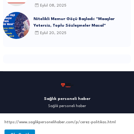
Mahkemeden Üyemiz Lehine Karar
Eylül 08, 2025
Nitelikli Memur Göçü Başladı: "Maaşlar
Yetersiz, Toplu Sözleşmeler Masal"
Eylül 20, 2025
Sağlık personeli haber
Sağlık personeli haber
https://www.saglikpersonelihaber.com/p/cerez-politikas.html