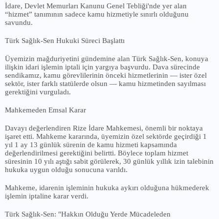
İdare, Devlet Memurları Kanunu Genel Tebliği'nde yer alan
“hizmet” tanımının sadece kamu hizmetiyle sınırlı olduğunu
savundu.
Türk Sağlık-Sen Hukuki Süreci Başlattı
Üyemizin mağduriyetini gündemine alan Türk Sağlık-Sen, konuya
ilişkin idari işlemin iptali için yargıya başvurdu. Dava sürecinde
sendikamız, kamu görevlilerinin önceki hizmetlerinin — ister özel
sektör, ister farklı statülerde olsun — kamu hizmetinden sayılması
gerektiğini vurguladı.
Mahkemeden Emsal Karar
Davayı değerlendiren Rize İdare Mahkemesi, önemli bir noktaya
işaret etti. Mahkeme kararında, üyemizin özel sektörde geçirdiği 1
yıl 1 ay 13 günlük sürenin de kamu hizmeti kapsamında
değerlendirilmesi gerektiğini belirtti. Böylece toplam hizmet
süresinin 10 yılı aştığı sabit görülerek, 30 günlük yıllık izin talebinin
hukuka uygun olduğu sonucuna varıldı.
Mahkeme, idarenin işleminin hukuka aykırı olduğuna hükmederek
işlemin iptaline karar verdi.
Türk Sağlık-Sen: "Hakkın Olduğu Yerde Mücadeleden