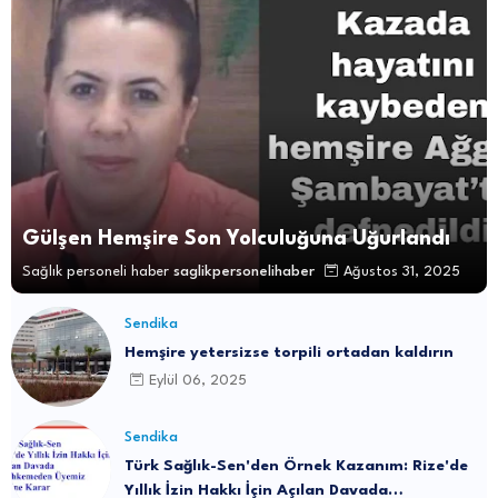
Gülşen Hemşire Son Yolculuğuna Uğurlandı
Sağlık personeli haber
saglikpersonelihaber
Ağustos 31, 2025
Sendika
Hemşire yetersizse torpili ortadan kaldırın
Eylül 06, 2025
Sendika
Türk Sağlık-Sen'den Örnek Kazanım: Rize'de
Yıllık İzin Hakkı İçin Açılan Davada